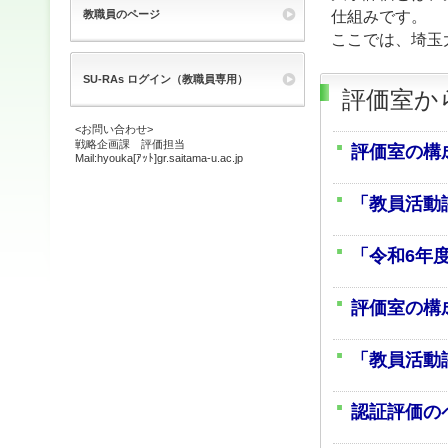
仕組みです。
教職員のページ
ここでは、埼玉
SU-RAs ログイン（教職員専用）
評価室か
<お問い合わせ>
戦略企画課 評価担当
評価室の構
Mail:hyouka[ｱｯﾄ]gr.saitama-u.ac.jp
「教員活動
「令和6年
評価室の構
「教員活動
認証評価の